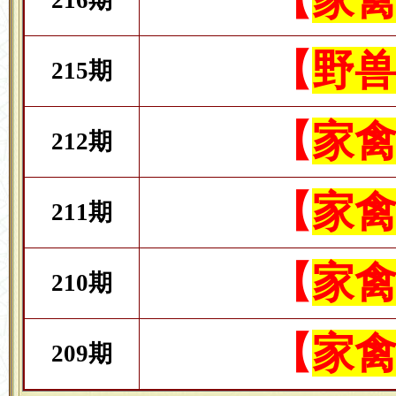
216期
【
野
215期
【
家
212期
【
家
211期
【
家
210期
【
家
209期