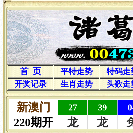
首 页
平特走势
特码走
开奖记录
生肖走势
头数走